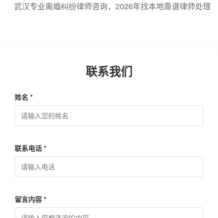
荐：财产分割、抚养权争夺、债务处理一站式解析
武汉专业离婚纠纷律师咨询，2026年找本地靠谱律师处理
财产分割与抚养权问题全攻略
联系我们
姓名 *
联系电话 *
留言内容 *