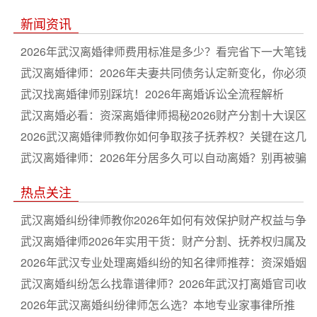
新闻资讯
2026年武汉离婚律师费用标准是多少？看完省下一大笔钱
武汉离婚律师：2026年夫妻共同债务认定新变化，你必须
知道
武汉找离婚律师别踩坑！2026年离婚诉讼全流程解析
武汉离婚必看：资深离婚律师揭秘2026财产分割十大误区
2026武汉离婚律师教你如何争取孩子抚养权？关键在这几
点
武汉离婚律师：2026年分居多久可以自动离婚？别再被骗
了
热点关注
武汉离婚纠纷律师教你2026年如何有效保护财产权益与争
取抚养权
武汉离婚律师2026年实用干货：财产分割、抚养权归属及
流程细节全解析，帮你少走弯路
2026年武汉专业处理离婚纠纷的知名律师推荐：资深婚姻
家事团队助您高效解决财产分割与抚养权争议，本地口碑
武汉离婚纠纷怎么找靠谱律师？2026年武汉打离婚官司收
律所安心之选
费透明流程全解析，资深婚姻家事律所推荐
2026年武汉离婚纠纷律师怎么选？本地专业家事律所推